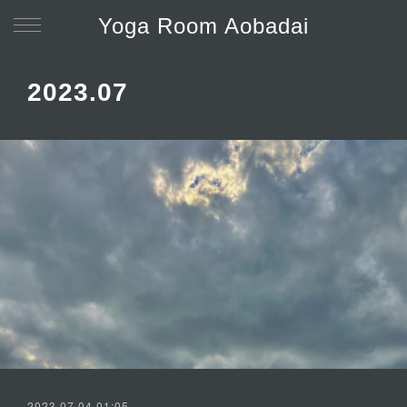
Yoga Room Aobadai
2023
.
07
2023.07.04 01:05